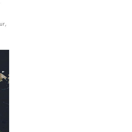
,
ur,