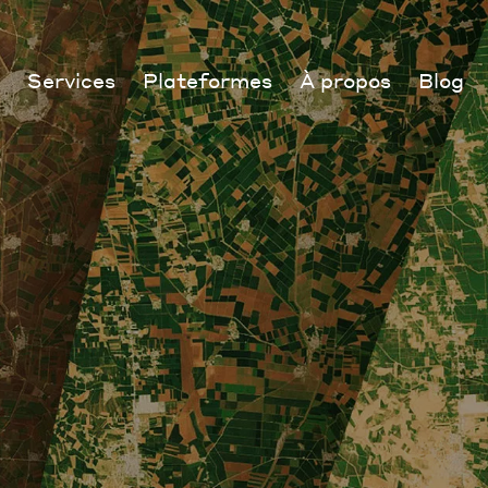
Services
Plateformes
À propos
Blog
ction de
Agriculture
Nimbo
ments
Environnement
Nos Villes Vertes
Urbanisme