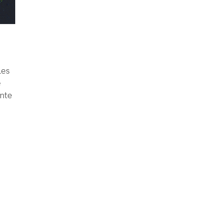
les
e
ante