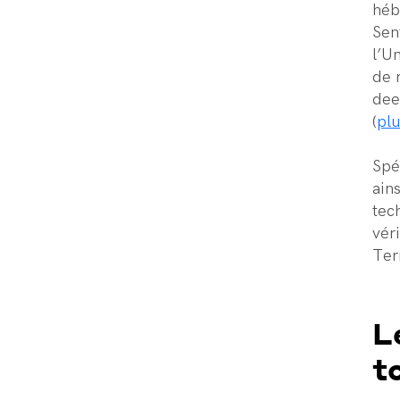
héb
Sen
l’U
de 
dee
(
plu
Spé
ains
tec
vér
Ter
L
t