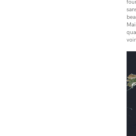
fou
san
bea
Mai
qua
voi