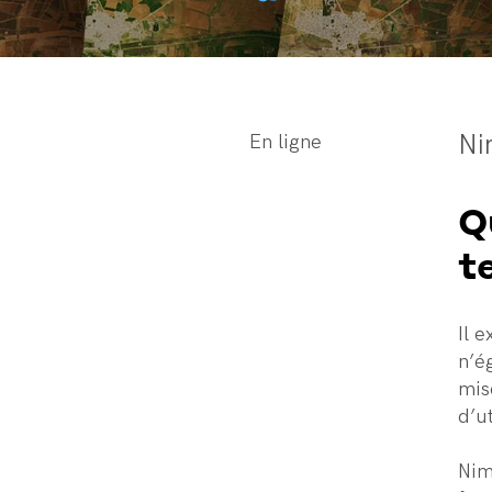
Ni
En ligne
Q
t
Il 
n’é
mise
d’ut
Nim