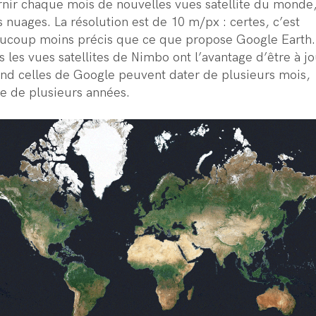
rnir chaque mois de nouvelles vues satellite du monde
s nuages. La résolution est de 10 m/px : certes, c’est
ucoup moins précis que ce que propose Google Earth.
s les vues satellites de Nimbo ont l’avantage d’être à jo
nd celles de Google peuvent dater de plusieurs mois,
re de plusieurs années.