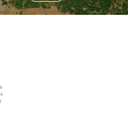
ne
es
é