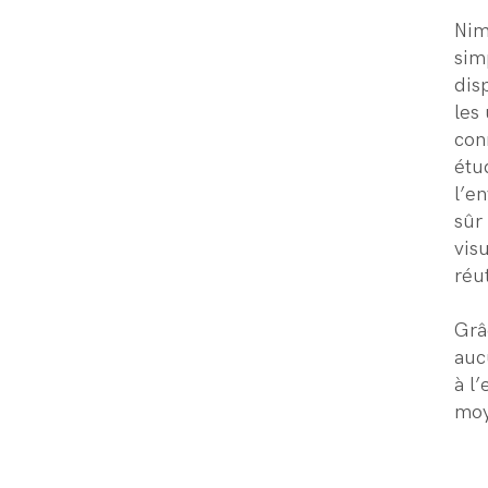
Nim
sim
dis
les
con
étu
l’e
sûr
vis
réu
Grâ
auc
à l
moy