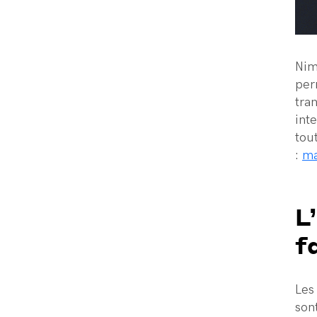
Nim
per
tra
int
tou
:
ma
L
f
Les
son